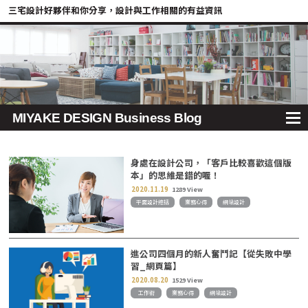
三宅設計好夥伴和你分享，設計與工作相關的有益資訊
MIYAKE DESIGN Business Blog
身處在設計公司，「客戶比較喜歡這個版
本」的思維是錯的喔！
2020.11.19
1289 View
平面設計總括
業務心得
網站設計
進公司四個月的新人奮鬥記【從失敗中學
習_網頁篇】
2020.08.20
1529 View
工作術
業務心得
網站設計