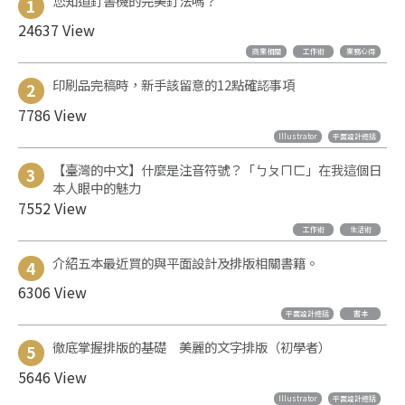
您知道釘書機的完美釘法嗎？
1
24637 View
商業相關
工作術
業務心得
印刷品完稿時，新手該留意的12點確認事項
2
7786 View
Illustrator
平面設計總括
【臺灣的中文】什麼是注音符號？「ㄅㄆㄇㄈ」在我這個日
3
本人眼中的魅力
7552 View
工作術
生活術
介紹五本最近買的與平面設計及排版相關書籍。
4
6306 View
平面設計總括
書本
徹底掌握排版的基礎 美麗的文字排版（初學者）
5
5646 View
Illustrator
平面設計總括