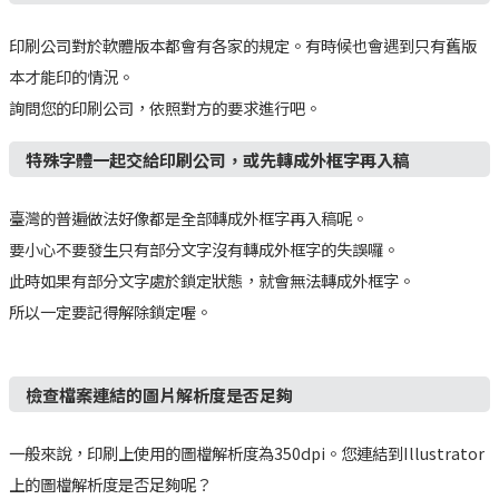
印刷公司對於軟體版本都會有各家的規定。有時候也會遇到只有舊版
本才能印的情況。
詢問您的印刷公司，依照對方的要求進行吧。
特殊字體一起交給印刷公司，或先轉成外框字再入稿
臺灣的普遍做法好像都是全部轉成外框字再入稿呢。
要小心不要發生只有部分文字沒有轉成外框字的失誤囉。
此時如果有部分文字處於鎖定狀態，就會無法轉成外框字。
所以一定要記得解除鎖定喔。
檢查檔案連結的圖片解析度是否足夠
一般來說，印刷上使用的圖檔解析度為350dpi。您連結到Illustrator
上的圖檔解析度是否足夠呢？