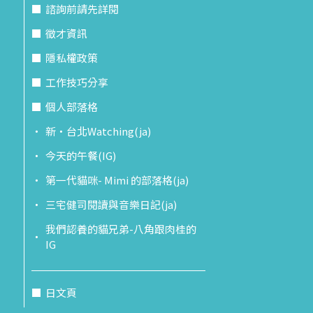
諮詢前請先詳閱
徵才資訊
隱私權政策
工作技巧分享
個人部落格
新‧台北Watching(ja)
今天的午餐(IG)
第一代貓咪- Mimi 的部落格(ja)
三宅健司閱讀與音樂日記(ja)
我們認養的貓兄弟-八角跟肉桂的
IG
日文頁