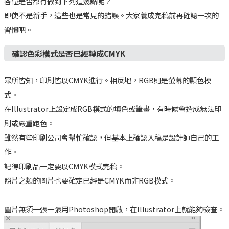
各位是否都有做到下列這幾點呢？
即使不是新手，這些也是常見的錯誤。大家養成完稿前再確認一次的
習慣吧。
確認色彩模式是否已經轉成CMYK
眾所皆知，印刷皆以CMYK進行。相反地，RGB則是螢幕的顯色模
式。
在Illustrator上設定成RGB模式的填色或筆畫，有時候會造成無法印
刷或嚴重跑色。
雖然有些印刷公司會幫忙確認，但基本上確認入稿是設計師自己的工
作。
記得印刷品一定要以CMYK模式完稿。
照片之類的圖片也要確定已經是CMYK而非RGB模式。
圖片無須一張一張用Photoshop開啟，在Illustrator上就能夠檢查。