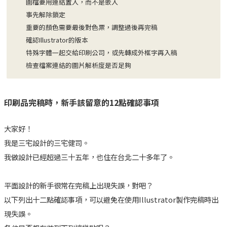
圖檔要用連結置入，而不是嵌入
事先解除鎖定
重要的顏色需要最後對色票，調整過後再完稿
確認Illustrator的版本
特殊字體一起交給印刷公司，或先轉成外框字再入稿
檢查檔案連結的圖片解析度是否足夠
印刷品完稿時，新手該留意的12點確認事項
大家好！
我是三宅設計的三宅健司。
我做設計已經超過三十五年，也住在台北二十多年了。
平面設計的新手很常在完稿上出現失誤，對吧？
以下列出十二點確認事項，可以避免在使用Illustrator製作完稿時出
現失誤。