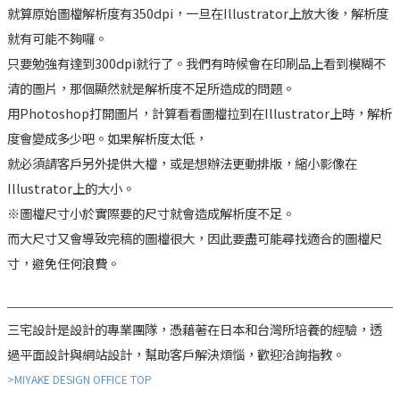
就算原始圖檔解析度有350dpi，一旦在Illustrator上放大後，解析度
就有可能不夠囉。
只要勉強有達到300dpi就行了。我們有時候會在印刷品上看到模糊不
清的圖片，那個顯然就是解析度不足所造成的問題。
用Photoshop打開圖片，計算看看圖檔拉到在Illustrator上時，解析
度會變成多少吧。如果解析度太低，
就必須請客戶另外提供大檔，或是想辦法更動排版，縮小影像在
Illustrator上的大小。
※圖檔尺寸小於實際要的尺寸就會造成解析度不足。
而大尺寸又會導致完稿的圖檔很大，因此要盡可能尋找適合的圖檔尺
寸，避免任何浪費。
三宅設計是設計的專業團隊，憑藉著在日本和台灣所培養的經驗，透
過平面設計與網站設計，幫助客戶解決煩惱，歡迎洽詢指教。
>MIYAKE DESIGN OFFICE TOP