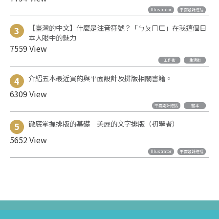
Illustrator
平面設計總括
【臺灣的中文】什麼是注音符號？「ㄅㄆㄇㄈ」在我這個日
3
本人眼中的魅力
7559 View
工作術
生活術
介紹五本最近買的與平面設計及排版相關書籍。
4
6309 View
平面設計總括
書本
徹底掌握排版的基礎 美麗的文字排版（初學者）
5
5652 View
Illustrator
平面設計總括