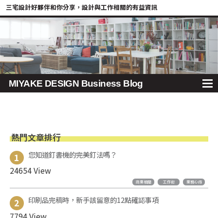
三宅設計好夥伴和你分享，設計與工作相關的有益資訊
MIYAKE DESIGN Business Blog
熱門文章排行
您知道釘書機的完美釘法嗎？
1
24654 View
商業相關
工作術
業務心得
印刷品完稿時，新手該留意的12點確認事項
2
7794 View