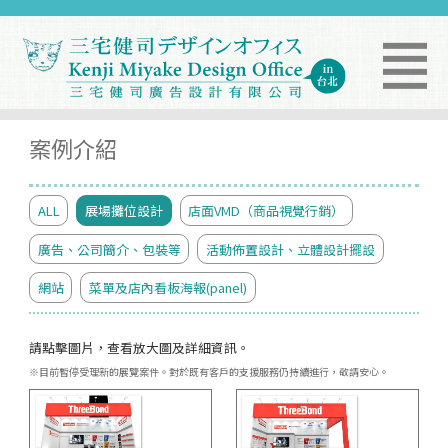
案例介紹
ALL
展場攤位設計
店面VMD（商品視覺行銷）
廣告、公司簡介、包裝等
活動佈置設計、立體設計擺設
網站
菜單及店內看板海報(panel)
請點擊圖片，查看放大圖及詳細資訊。
※目前暫停受理新的展覽案件。對於既有客戶的支援服務仍持續進行，敬請安心。