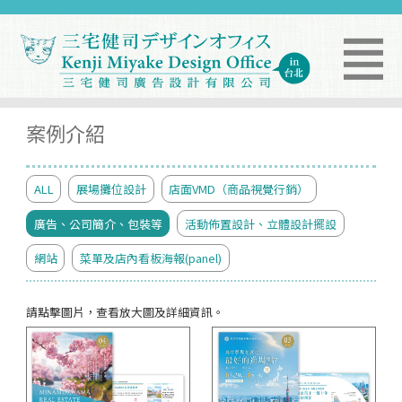
案例介紹
ALL
展場攤位設計
店面VMD（商品視覺行銷）
廣告、公司簡介、包裝等
活動佈置設計、立體設計擺設
網站
菜單及店內看板海報(panel)
請點擊圖片，查看放大圖及詳細資訊。